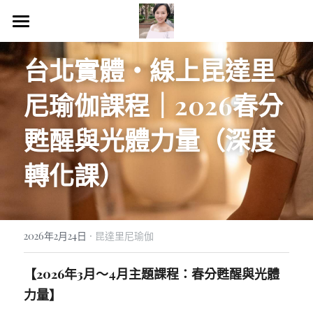
×
商品分類
HOME
台北實體・線上昆達里
所有商品分類
昆達里尼瑜伽
尼瑜伽課程｜2026
春分
13月亮曆＆NGH催眠
甦醒與光體力量（深度
理財理心＆人生策略
轉化課）
課程＆諮詢服務
Blog文章
·
2026年2月24日
昆達里尼瑜伽
個人成長
【2026年3月～4月主題課程：春分甦醒與光體
閱讀筆記
力量】
美好生活