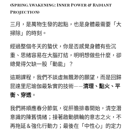
(Spring Awakening: Inner Power & Radiant 
Projection)
Podcast
三月，是萬物生發的起點，也是身體最需要「大
聯絡我
掃除」的時刻。
諮詢回饋分享
經過整個冬天的蟄伏，你是否感覺身體有些沉
關於Min
重、思緒容易在大腦打結，明明想做些什麼，卻
總覺得欠缺一股「動能」？
min@minskh.tw
這期課程，我們不談虛無飄渺的願望，而是回歸
昆達里尼瑜伽最紮實的技術——
清理、點火、平
衡、穿透
。
CONTACT US
我們將順應春分節氣，從肝膽排毒開始，清空潛
意識的陳舊情緒；接著啟動臍輪的意志之火，不
POWERED BY
再拖延＆強化行動力；最後在「中性心」的定力