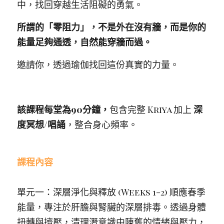
中，找回穿越生活阻礙的勇氣。
所謂的「零阻力」，不是外在沒有牆，而是你的
能量足夠通透，自然能穿牆而過。
邀請你，透過瑜伽找回這份真實的力量。
該課程每堂為90分鐘，
包含完整 Kriya 加上 
深
度冥想/唱誦
，整合身心頻率。
課程內容
單元一：深層淨化與釋放 (Weeks 1-2) 順應春季
能量，專注於肝膽與腎臟的深層排毒。透過身體
扭轉與擠壓，清理潛意識中陳舊的情緒與壓力，