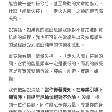
能會被一些神秘兮兮、甚至聳動的文章給嚇到。
Podcast
什麼「能量失控」、「走火入魔」之類的傳言滿
天飛。
聯絡我
說實話，如果真的這麼危險我絕對不會踏進師資
諮詢回饋分享
培訓的課程、我也不可能在當學生以及指導學生
的過程感受到這麼純粹的快樂和感動。
關於Min
畢竟你看到
「能量失控」、「走火入魔」這類的
min@minskh.tw
詞，它們的能量頻率一定是很低的，而我的感受
就是真實感受到勇敢、突破、創造、實踐、蛻
變。
CONTACT US
我們把話說清楚：
當你帶著覺知、在專業引導下
練習時，昆達里尼瑜伽絕對不危險。
 沒錯，找
POWERED BY
到一位你喜歡、同時能賦予你力量、尊重你的身