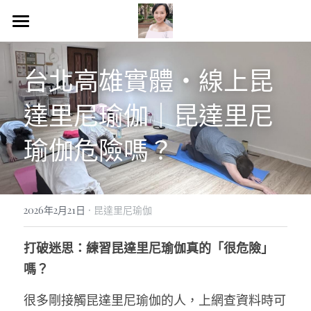
×
商品分類
HOME
台北高雄實體・線上昆
所有商品分類
昆達里尼瑜伽
達里尼瑜伽｜昆達里尼
13月亮曆＆NGH催眠
瑜伽危險嗎？
理財理心＆人生策略
課程＆諮詢服務
·
Blog文章
2026年2月21日
昆達里尼瑜伽
個人成長
打破迷思：練習昆達里尼瑜伽真的「很危險」
嗎？
閱讀筆記
很多剛接觸昆達里尼瑜伽的人，上網查資料時可
美好生活