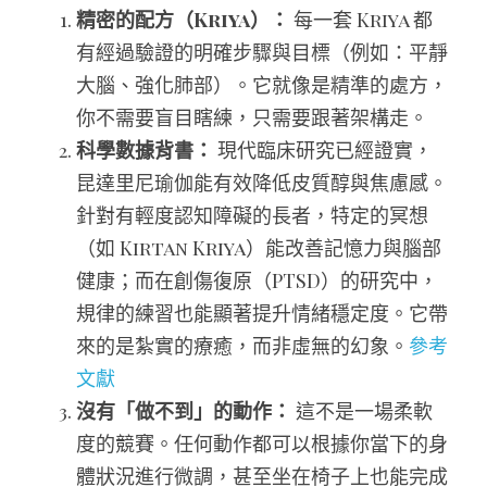
精密的配方（Kriya）：
 每一套 Kriya 都
有經過驗證的明確步驟與目標（例如：平靜
大腦、強化肺部）。它就像是精準的處方，
你不需要盲目瞎練，只需要跟著架構走。
科學數據背書：
 現代臨床研究已經證實，
昆達里尼瑜伽能有效降低皮質醇與焦慮感。
針對有輕度認知障礙的長者，特定的冥想
（如 Kirtan Kriya）能改善記憶力與腦部
健康；而在創傷復原（PTSD）的研究中，
規律的練習也能顯著提升情緒穩定度。它帶
來的是紮實的療癒，而非虛無的幻象。
參考
文獻
沒有「做不到」的動作：
 這不是一場柔軟
度的競賽。任何動作都可以根據你當下的身
體狀況進行微調，甚至坐在椅子上也能完成