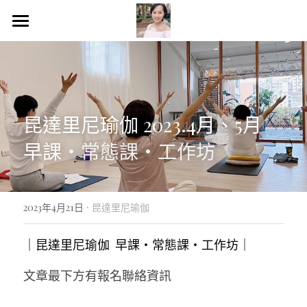
×
商品分類
HOME
所有商品分類
昆達里尼瑜伽
13月亮曆＆NGH催眠
昆達里尼瑜伽 2023.4月、5月  
理財理心＆人生策略
早課
・常態課
・工作坊
課程＆諮詢服務
·
Blog文章
2023年4月21日
昆達里尼瑜伽
個人成長
｜昆達里尼瑜伽  早課・常態課・工作坊｜ 
閱讀筆記
文章最下方有報名聯絡資訊
美好生活