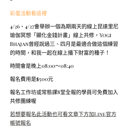
-
彩蛋活動看這裡
4/26、4/27會舉辦一個為期兩天的線上昆達里尼
瑜伽冥想「顯化金錢計畫」線上共修，Yogi 
Bhajan曾經說過三、四月是最適合做這個練習
的時間，和我一起在線上播下財富的種子！
時間會是晚上08:00～08:40
報名費用是$500元
報名工作坊或常態課8堂全報的學員可免費加入
共修團練喔
若想要報名此活動也可看文章下方加Line官方
帳號報名