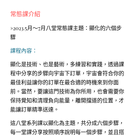
Podcast
常態課介紹
聯絡我
»2023.5月～7月八堂常態課主題：顯化的六個步
驟
諮詢回饋分享
課程內容：
關於Min
顯化是技術、也是藝術，多練習和實踐，透過課
min@minskh.tw
程中分享的步驟向宇宙下訂單，宇宙會符合你的
最佳利益讓你的訂單在最合適的時機來到你面
前。當然，要讓這門技術為你所用，也會需要你
保持覺知和清理負向能量，離開擋道的位置，才
CONTACT US
能讓訂單精準送達。
這八堂系列課以顯化為主題，共分成六個步驟，
POWERED BY
每一堂課分享按照順序說明每一個步驟，並且搭